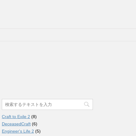
Craft to Exile 2
(8)
DeceasedCraft
(6)
Engineer's Life 2
(5)