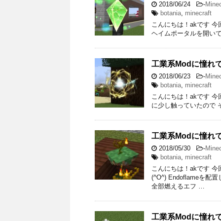
2018/06/24
-
Minec
botania
,
minecraft
こんにちは！akです 今回もB
ヘイムポータルを開いてLe
工業系Modに憧れてMi
2018/06/23
-
Minec
botania
,
minecraft
こんにちは！akです 今回
に少し触っていたので その続き
工業系Modに憧れてMi
2018/05/30
-
Minec
botania
,
minecraft
こんにちは！akです 今
(^O^) Endofla
全部燃えるエフ …
工業系Modに憧れてMi