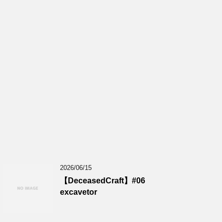
2026/06/15
【DeceasedCraft】#06
excavetor