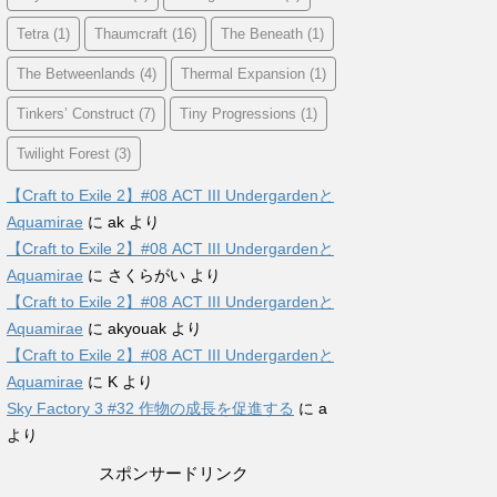
Tetra
(1)
Thaumcraft
(16)
The Beneath
(1)
The Betweenlands
(4)
Thermal Expansion
(1)
Tinkers’ Construct
(7)
Tiny Progressions
(1)
Twilight Forest
(3)
【Craft to Exile 2】#08 ACT III Undergardenと
Aquamirae
に
ak
より
【Craft to Exile 2】#08 ACT III Undergardenと
Aquamirae
に
さくらがい
より
【Craft to Exile 2】#08 ACT III Undergardenと
Aquamirae
に
akyouak
より
【Craft to Exile 2】#08 ACT III Undergardenと
Aquamirae
に
K
より
Sky Factory 3 #32 作物の成長を促進する
に
a
より
スポンサードリンク