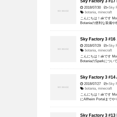
Sky Factory 3 
2018/07/30
-
Sky F
botania
,
minecraft
こんにちは！akです Mod Pack
Botaniaの便利な装備や杖
Sky Factory 
2018/07/29
-
Sky F
botania
,
minecraft
こんにちは！akです Mod Pack
BotaniaのSparkについて
Sky Factory 3 
2018/07/27
-
Sky F
botania
,
minecraft
こんにちは！akです Mod Pac
にAlfheim Portalまでや
Sky Factory 3 