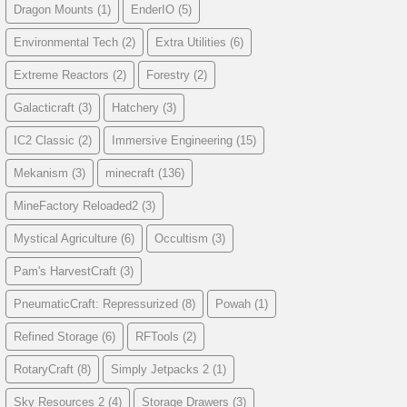
Dragon Mounts
(1)
EnderIO
(5)
Environmental Tech
(2)
Extra Utilities
(6)
Extreme Reactors
(2)
Forestry
(2)
Galacticraft
(3)
Hatchery
(3)
IC2 Classic
(2)
Immersive Engineering
(15)
Mekanism
(3)
minecraft
(136)
MineFactory Reloaded2
(3)
Mystical Agriculture
(6)
Occultism
(3)
Pam's HarvestCraft
(3)
PneumaticCraft: Repressurized
(8)
Powah
(1)
Refined Storage
(6)
RFTools
(2)
RotaryCraft
(8)
Simply Jetpacks 2
(1)
Sky Resources 2
(4)
Storage Drawers
(3)