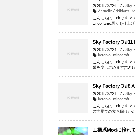
2018/07/26
-
Sky F
Actually Additions
,
b
こんにちは！akです Mod Pack
Endoflame周りを仕上げま
Sky Factory 3 
2018/07/24
-
Sky F
botania
,
minecraft
こんにちは！akです Mod Pack
業を少し進めます(^O^) Age
Sky Factory 3 #8 A
2018/07/21
-
Sky F
botania
,
minecraft
こんにちは！akです Mod Pac
の世界での立ち回りがだん
工業系Modに憧れてM