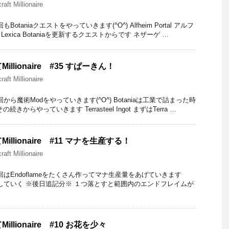
raft Millionaire
otaniaクエストをやっていきます(^O^) Alfheim Portal アルフ
xica Botaniaを更新するクエストからです ネザーゲ …
llionaire #35 すぱーきん！
raft Millionaire
から魔術Modをやっていきます(^O^) Botaniaは工業で詰まった時
からやっていきます Terrasteel Ingot まずはTerra …
llionaire #11 マナを生産する！
raft Millionaire
回はEndoflameをたくさん作ってマナ生産量をあげていきます
meを配置していく ※後日追記分※ １つ落とすと範囲内のエンドフレイムが
llionaire #10 お花を少々