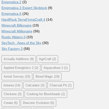
Enigmatica 2
(2)
Enigmatica 2 Expert Skyblock
(9)
Enigmatica 6
(26)
HardRock TerraFirmaCraft 4
(14)
Minecraft Billionaire
(19)
Minecraft Millionaire
(56)
Rustic Waters II
(10)
SevTech : Ages of the Sky
(30)
Sky Factory 3
(58)
Actually Additions
(9)
AgriCraft
(2)
Applied Energistics 2
(2)
Aquaculture 2
(1)
Astral Sorcery
(10)
Blood Magic
(19)
botania
(14)
Calculator
(3)
Charcoal Pit
(1)
Chickens
(3)
Cooking for Blockheads
(1)
Create
(6)
Draconic Evolution
(6)