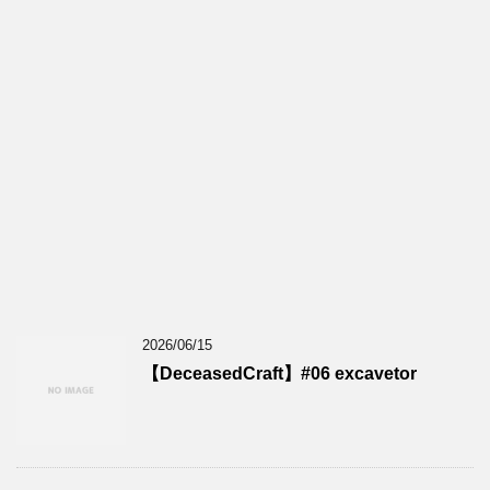
2026/06/15
【DeceasedCraft】#06 excavetor