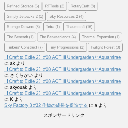
Refined Storage
(6)
RFTools
(2)
RotaryCraft
(8)
Simply Jetpacks 2
(1)
Sky Resources 2
(4)
Storage Drawers
(3)
Tetra
(1)
Thaumcraft
(16)
The Beneath
(1)
The Betweenlands
(4)
Thermal Expansion
(1)
Tinkers’ Construct
(7)
Tiny Progressions
(1)
Twilight Forest
(3)
【Craft to Exile 2】#08 ACT III UndergardenとAquamirae
に
ak
より
【Craft to Exile 2】#08 ACT III UndergardenとAquamirae
に
さくらがい
より
【Craft to Exile 2】#08 ACT III UndergardenとAquamirae
に
akyouak
より
【Craft to Exile 2】#08 ACT III UndergardenとAquamirae
に
K
より
Sky Factory 3 #32 作物の成長を促進する
に
a
より
スポンサードリンク