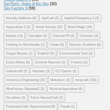
SevTech : Ages of the Sky
(30)
Sky Factory 3
(58)
Actually Additions
(9)
AgriCraft
(2)
Applied Energistics 2
(2)
Aquaculture 2
(1)
Astral Sorcery
(10)
Blood Magic
(19)
botania
(14)
Calculator
(3)
Charcoal Pit
(1)
Chickens
(3)
Cooking for Blockheads
(1)
Create
(6)
Draconic Evolution
(6)
Dragon Mounts
(1)
EnderIO
(5)
Environmental Tech
(2)
Extra Utilities
(6)
Extreme Reactors
(2)
Forestry
(2)
Galacticraft
(3)
Hatchery
(3)
IC2 Classic
(2)
Immersive Engineering
(15)
Mekanism
(3)
minecraft
(136)
MineFactory Reloaded2
(3)
Mystical Agriculture
(6)
Occultism
(3)
Pam's HarvestCraft
(3)
PneumaticCraft: Repressurized
(8)
Powah
(1)