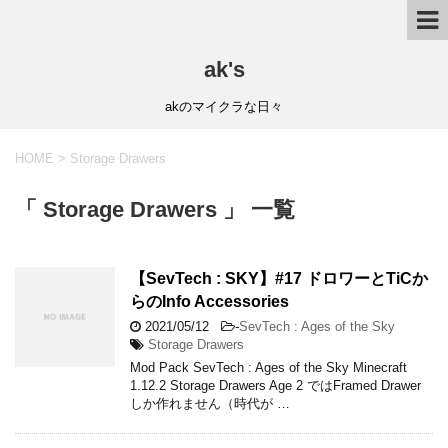
ak's
akのマイクラな日々
HOME
>
Storage Drawers
「 Storage Drawers 」 一覧
【SevTech : SKY】#17 ドロワーとTiCか
らのInfo Accessories
2021/05/12
-
SevTech : Ages of the Sky
Storage Drawers
Mod Pack SevTech : Ages of the Sky Minecraft
1.12.2 Storage Drawers Age 2 ではFramed Drawer
しか作れません（時代が …