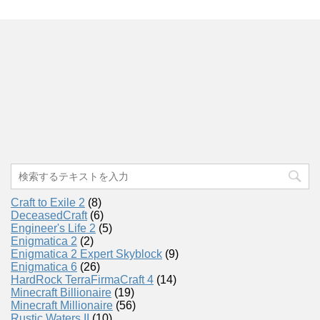
Craft to Exile 2
(8)
DeceasedCraft
(6)
Engineer's Life 2
(5)
Enigmatica 2
(2)
Enigmatica 2 Expert Skyblock
(9)
Enigmatica 6
(26)
HardRock TerraFirmaCraft 4
(14)
Minecraft Billionaire
(19)
Minecraft Millionaire
(56)
Rustic Waters II
(10)