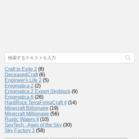
Craft to Exile 2
(8)
DeceasedCraft
(6)
Engineer's Life 2
(5)
Enigmatica 2
(2)
Enigmatica 2 Expert Skyblock
(9)
Enigmatica 6
(26)
HardRock TerraFirmaCraft 4
(14)
Minecraft Billionaire
(19)
Minecraft Millionaire
(56)
Rustic Waters II
(10)
SevTech : Ages of the Sky
(30)
Sky Factory 3
(58)