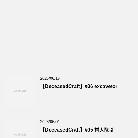
2026/06/15
【DeceasedCraft】#06 excavetor
2026/06/01
【DeceasedCraft】#05 村人取引