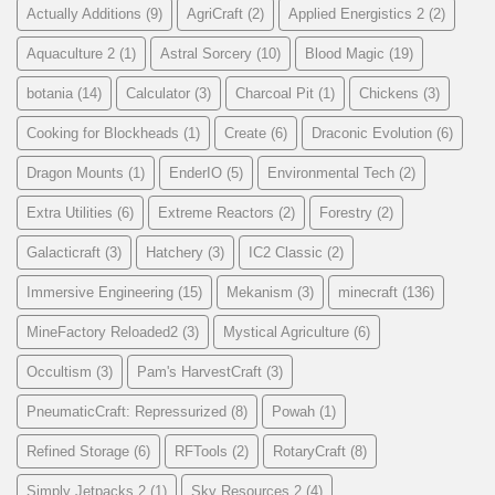
Actually Additions
(9)
AgriCraft
(2)
Applied Energistics 2
(2)
Aquaculture 2
(1)
Astral Sorcery
(10)
Blood Magic
(19)
botania
(14)
Calculator
(3)
Charcoal Pit
(1)
Chickens
(3)
Cooking for Blockheads
(1)
Create
(6)
Draconic Evolution
(6)
Dragon Mounts
(1)
EnderIO
(5)
Environmental Tech
(2)
Extra Utilities
(6)
Extreme Reactors
(2)
Forestry
(2)
Galacticraft
(3)
Hatchery
(3)
IC2 Classic
(2)
Immersive Engineering
(15)
Mekanism
(3)
minecraft
(136)
MineFactory Reloaded2
(3)
Mystical Agriculture
(6)
Occultism
(3)
Pam's HarvestCraft
(3)
PneumaticCraft: Repressurized
(8)
Powah
(1)
Refined Storage
(6)
RFTools
(2)
RotaryCraft
(8)
Simply Jetpacks 2
(1)
Sky Resources 2
(4)