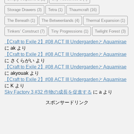
Storage Drawers
(3)
Tetra
(1)
Thaumcraft
(16)
The Beneath
(1)
The Betweenlands
(4)
Thermal Expansion
(1)
Tinkers’ Construct
(7)
Tiny Progressions
(1)
Twilight Forest
(3)
【Craft to Exile 2】#08 ACT III UndergardenとAquamirae
に
ak
より
【Craft to Exile 2】#08 ACT III UndergardenとAquamirae
に
さくらがい
より
【Craft to Exile 2】#08 ACT III UndergardenとAquamirae
に
akyouak
より
【Craft to Exile 2】#08 ACT III UndergardenとAquamirae
に
K
より
Sky Factory 3 #32 作物の成長を促進する
に
a
より
スポンサードリンク