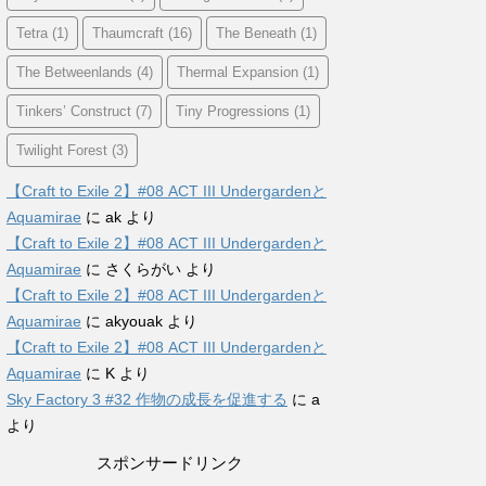
Tetra
(1)
Thaumcraft
(16)
The Beneath
(1)
The Betweenlands
(4)
Thermal Expansion
(1)
Tinkers’ Construct
(7)
Tiny Progressions
(1)
Twilight Forest
(3)
【Craft to Exile 2】#08 ACT III Undergardenと
Aquamirae
に
ak
より
【Craft to Exile 2】#08 ACT III Undergardenと
Aquamirae
に
さくらがい
より
【Craft to Exile 2】#08 ACT III Undergardenと
Aquamirae
に
akyouak
より
【Craft to Exile 2】#08 ACT III Undergardenと
Aquamirae
に
K
より
Sky Factory 3 #32 作物の成長を促進する
に
a
より
スポンサードリンク