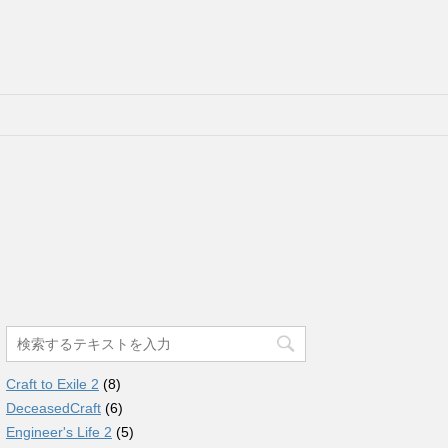
Craft to Exile 2
(8)
DeceasedCraft
(6)
Engineer's Life 2
(5)