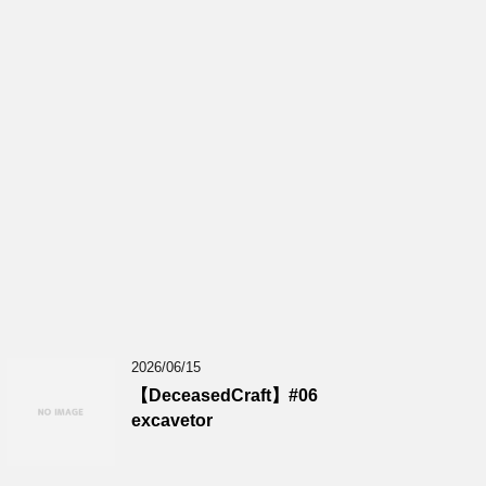
2026/06/15
【DeceasedCraft】#06
excavetor