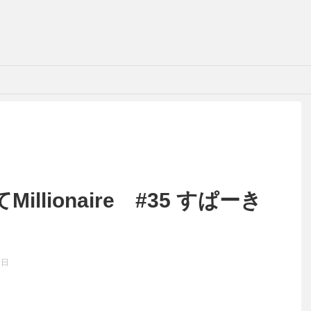
llionaire #35 すぱーき
3日