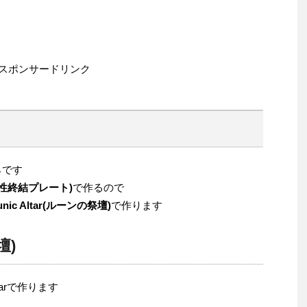
スポンサードリンク
らです
te(大地性終結プレート)
で作るので
unic Altar(ルーンの祭壇)
で作ります
壇)
tarで作ります