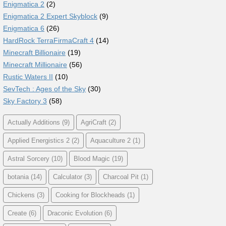
Enigmatica 2
(2)
Enigmatica 2 Expert Skyblock
(9)
Enigmatica 6
(26)
HardRock TerraFirmaCraft 4
(14)
Minecraft Billionaire
(19)
Minecraft Millionaire
(56)
Rustic Waters II
(10)
SevTech : Ages of the Sky
(30)
Sky Factory 3
(58)
Actually Additions
(9)
AgriCraft
(2)
Applied Energistics 2
(2)
Aquaculture 2
(1)
Astral Sorcery
(10)
Blood Magic
(19)
botania
(14)
Calculator
(3)
Charcoal Pit
(1)
Chickens
(3)
Cooking for Blockheads
(1)
Create
(6)
Draconic Evolution
(6)