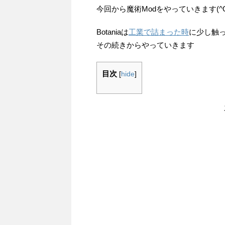
今回から魔術Modをやっていきます(^O
Botaniaは
工業で詰まった時
に少し触
その続きからやっていきます
目次
[
hide
]