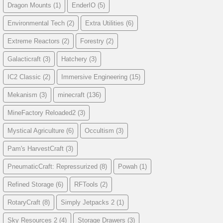
Dragon Mounts
(1)
EnderIO
(5)
Environmental Tech
(2)
Extra Utilities
(6)
Extreme Reactors
(2)
Forestry
(2)
Galacticraft
(3)
Hatchery
(3)
IC2 Classic
(2)
Immersive Engineering
(15)
Mekanism
(3)
minecraft
(136)
MineFactory Reloaded2
(3)
Mystical Agriculture
(6)
Occultism
(3)
Pam's HarvestCraft
(3)
PneumaticCraft: Repressurized
(8)
Powah
(1)
Refined Storage
(6)
RFTools
(2)
RotaryCraft
(8)
Simply Jetpacks 2
(1)
Sky Resources 2
(4)
Storage Drawers
(3)