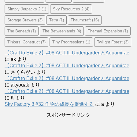
Simply Jetpacks 2
(1)
Sky Resources 2
(4)
Storage Drawers
(3)
Tetra
(1)
Thaumcraft
(16)
The Beneath
(1)
The Betweenlands
(4)
Thermal Expansion
(1)
Tinkers’ Construct
(7)
Tiny Progressions
(1)
Twilight Forest
(3)
【Craft to Exile 2】#08 ACT III UndergardenとAquamirae
に
ak
より
【Craft to Exile 2】#08 ACT III UndergardenとAquamirae
に
さくらがい
より
【Craft to Exile 2】#08 ACT III UndergardenとAquamirae
に
akyouak
より
【Craft to Exile 2】#08 ACT III UndergardenとAquamirae
に
K
より
Sky Factory 3 #32 作物の成長を促進する
に
a
より
スポンサードリンク