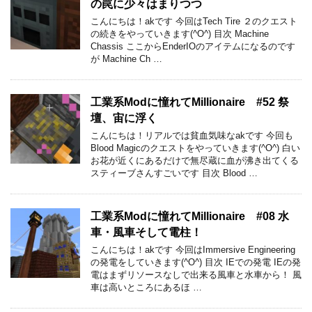
の罠に少々はまりつつ
こんにちは！akです 今回はTech Tire ２のクエスト
の続きをやっていきます(^O^) 目次 Machine
Chassis ここからEnderIOのアイテムになるのです
が Machine Ch …
工業系Modに憧れてMillionaire #52 祭
壇、宙に浮く
こんにちは！リアルでは貧血気味なakです 今回も
Blood Magicのクエストをやっていきます(^O^) 白い
お花が近くにあるだけで無尽蔵に血が沸き出てくる
スティーブさんすごいです 目次 Blood …
工業系Modに憧れてMillionaire #08 水
車・風車そして電柱！
こんにちは！akです 今回はImmersive Engineering
の発電をしていきます(^O^) 目次 IEでの発電 IEの発
電はまずリソースなしで出来る風車と水車から！ 風
車は高いところにあるほ …