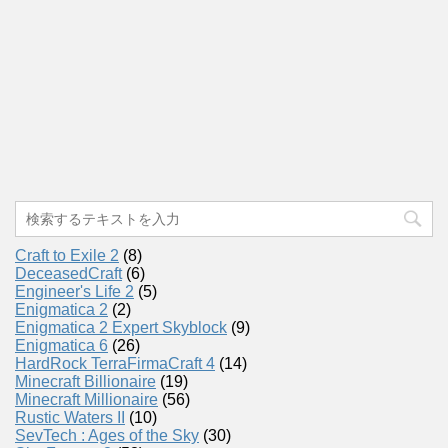
Craft to Exile 2
(8)
DeceasedCraft
(6)
Engineer's Life 2
(5)
Enigmatica 2
(2)
Enigmatica 2 Expert Skyblock
(9)
Enigmatica 6
(26)
HardRock TerraFirmaCraft 4
(14)
Minecraft Billionaire
(19)
Minecraft Millionaire
(56)
Rustic Waters II
(10)
SevTech : Ages of the Sky
(30)