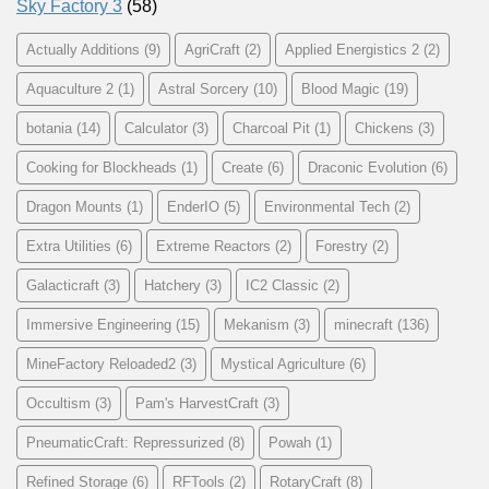
Sky Factory 3
(58)
Actually Additions
(9)
AgriCraft
(2)
Applied Energistics 2
(2)
Aquaculture 2
(1)
Astral Sorcery
(10)
Blood Magic
(19)
botania
(14)
Calculator
(3)
Charcoal Pit
(1)
Chickens
(3)
Cooking for Blockheads
(1)
Create
(6)
Draconic Evolution
(6)
Dragon Mounts
(1)
EnderIO
(5)
Environmental Tech
(2)
Extra Utilities
(6)
Extreme Reactors
(2)
Forestry
(2)
Galacticraft
(3)
Hatchery
(3)
IC2 Classic
(2)
Immersive Engineering
(15)
Mekanism
(3)
minecraft
(136)
MineFactory Reloaded2
(3)
Mystical Agriculture
(6)
Occultism
(3)
Pam's HarvestCraft
(3)
PneumaticCraft: Repressurized
(8)
Powah
(1)
Refined Storage
(6)
RFTools
(2)
RotaryCraft
(8)