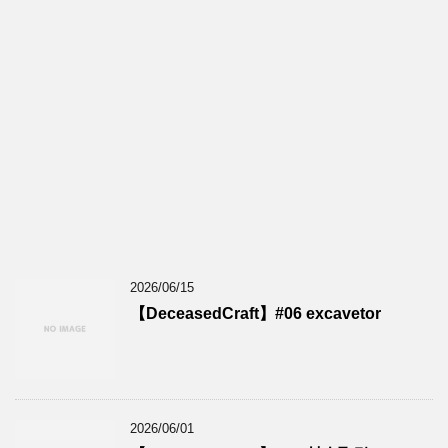
2026/06/15
【DeceasedCraft】#06 excavetor
2026/06/01