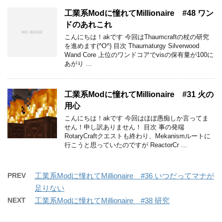
工業系Modに憧れてMillionaire #48 ワン
ドのあれこれ
こんにちは！akです 今回はThaumcraftの杖の研究
を進めます(^O^) 目次 Thaumaturgy Silverwood
Wand Core 上位のワンドコアでvisの保有量が100に
あがり …
工業系Modに憧れてMillionaire #31 火の
用心
こんにちは！akです 今回はほぼ愚痴しか言ってま
せん！申し訳ありません！ 目次 事の発端
RotaryCraftクエストも終わり、Mekanismルートに
行こうと思っていたのですが ReactorCr …
PREV
工業系Modに憧れてMillionaire #36 いつだってマナが
足りない
NEXT
工業系Modに憧れてMillionaire #38 研究