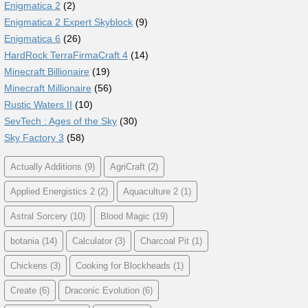
Enigmatica 2
(2)
Enigmatica 2 Expert Skyblock
(9)
Enigmatica 6
(26)
HardRock TerraFirmaCraft 4
(14)
Minecraft Billionaire
(19)
Minecraft Millionaire
(56)
Rustic Waters II
(10)
SevTech : Ages of the Sky
(30)
Sky Factory 3
(58)
Actually Additions
(9)
AgriCraft
(2)
Applied Energistics 2
(2)
Aquaculture 2
(1)
Astral Sorcery
(10)
Blood Magic
(19)
botania
(14)
Calculator
(3)
Charcoal Pit
(1)
Chickens
(3)
Cooking for Blockheads
(1)
Create
(6)
Draconic Evolution
(6)