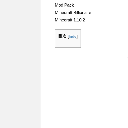
Mod Pack
Minecraft Billionaire
Minecraft 1.10.2
目次
[
hide
]