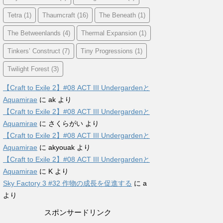
Tetra
(1)
Thaumcraft
(16)
The Beneath
(1)
The Betweenlands
(4)
Thermal Expansion
(1)
Tinkers’ Construct
(7)
Tiny Progressions
(1)
Twilight Forest
(3)
【Craft to Exile 2】#08 ACT III Undergardenと
Aquamirae
に
ak
より
【Craft to Exile 2】#08 ACT III Undergardenと
Aquamirae
に
さくらがい
より
【Craft to Exile 2】#08 ACT III Undergardenと
Aquamirae
に
akyouak
より
【Craft to Exile 2】#08 ACT III Undergardenと
Aquamirae
に
K
より
Sky Factory 3 #32 作物の成長を促進する
に
a
より
スポンサードリンク