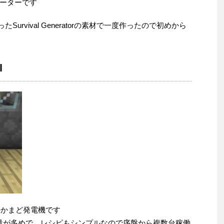
ーターです
ったSurvival Generatorの素材で一度作ったので初めから
I
Modのかまど発電機です
と生産量が多めで、レシピもシンプルなので序盤から複数台稼働