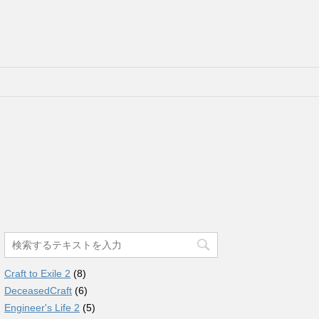
Craft to Exile 2
(8)
DeceasedCraft
(6)
Engineer's Life 2
(5)