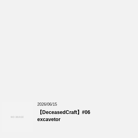
2026/06/15
【DeceasedCraft】#06
excavetor