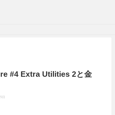
ire #4 Extra Utilities 2と金
月5日