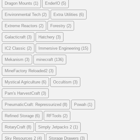
Dragon Mounts
(1)
EnderIO
(5)
Environmental Tech
(2)
Extra Utilities
(6)
Extreme Reactors
(2)
Forestry
(2)
Galacticraft
(3)
Hatchery
(3)
IC2 Classic
(2)
Immersive Engineering
(15)
Mekanism
(3)
minecraft
(136)
MineFactory Reloaded2
(3)
Mystical Agriculture
(6)
Occultism
(3)
Pam's HarvestCraft
(3)
PneumaticCraft: Repressurized
(8)
Powah
(1)
Refined Storage
(6)
RFTools
(2)
RotaryCraft
(8)
Simply Jetpacks 2
(1)
Sky Resources 2
(4)
Storage Drawers
(3)